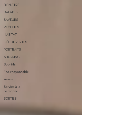
BIEN-ÊTRE
BALADES
SAVEURS
RECETTES
HABITAT
DÉCOUVERTES
PORTRAITS
SHOPPING
Sportifs
Éco-responsable
Assos
Service à la
personne
SORTIES