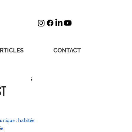
RTICLES
CONTACT
st
unique : habitée 
ée