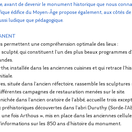
ole, avant de devenir le monument historique que nous conna
fique édifice du Moyen-Âge propose également, aux côtés de 
aussi ludique que pédagogique.
MANENT
lés permettent une compréhension optimale des lieux :
et sculpté, qui constituent l’un des plus beaux programmes d
andes.
the, installée dans les anciennes cuisines et qui retrace l’his
itiale.
res, située dans l’ancien réfectoire, rassemble les sculptures
différentes campagnes de restauration menées sur le site.
 nichée dans l’ancien oratoire de l’abbé, accueille trois excep
 préhistoriques découvertes dans l’abri Duruthy (Sorde-l’A
it une fois Arthous », mis en place dans les anciennes cellul
d’informations sur les 850 ans d’histoire du monument.