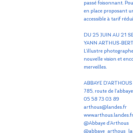
passé foisonnant. Pou
en place proposant une
accessible à tarif rédui
DU 25 JUIN AU 21 S
YANN ARTHUS-BER
L’illustre photographe
nouvelle vision et enc
merveilles.
ABBAYE D’ARTHOUS
785, route de l’abb
05 58 73 03 89
arthous@landes.fr
www.arthous.landes.f
@Abbaye d’Arthous
@abbaye_arthous_la