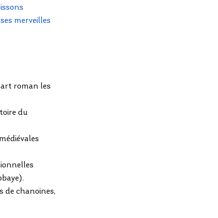
issons 
ses merveilles 
’art roman les 
toire du 
 médiévales 
tionnelles 
bbaye).
es de chanoines, 