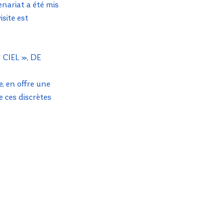
nariat a été mis 
site est 
CIEL », DE 
, en offre une 
 ces discrètes 