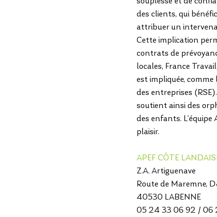
souplesse et de confia
des clients, qui bénéfi
attribuer un intervena
Cette implication perm
contrats de prévoyance,
locales, France Travai
est impliquée, comme l
des entreprises (RSE)
soutient ainsi des orph
des enfants. L’équipe
plaisir.
APEF CÔTE LANDAISE 
Z.A. Artiguenave
Route de Maremne, 
40530 LABENNE
05 24 33 06 92 / 06 