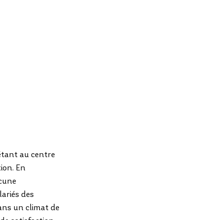
 étant au centre 
ion. En 
ucune 
lariés des 
ans un climat de 