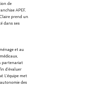
ion de 
franchise APEF, 
Claire prend un 
té dans ses 
 ménage et au 
-médicaux, 
en partenariat 
in d’évaluer 
é. L’équipe met 
l’autonomie des 