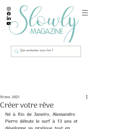
Post
10 nov. 2021
Créer votre rêve
Né  à  Rio  de  Janeiro,  Alessandro  
Pierre  débute  le  surf  à  13  ans  et  
développe  sa  pratique  tout  en  