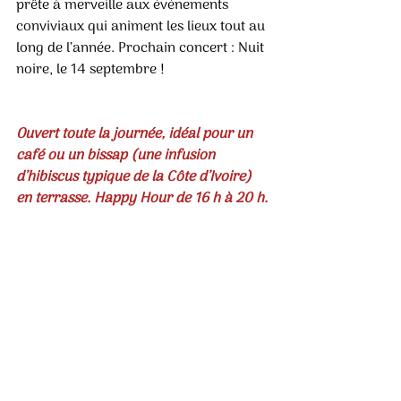
prête à merveille aux événements 
conviviaux qui animent les lieux tout au 
long de l’année. Prochain concert : Nuit 
noire, le 14 septembre !
Ouvert toute la journée, idéal pour un 
café ou un bissap (une infusion 
d’hibiscus typique de la Côte d’Ivoire) 
en terrasse. Happy Hour de 16 h à 20 h.
__________________
DODUE
44, Allées Marines
40130 CAPBRETON 
05 58 49 83 75
IG : @dodue.capbreton