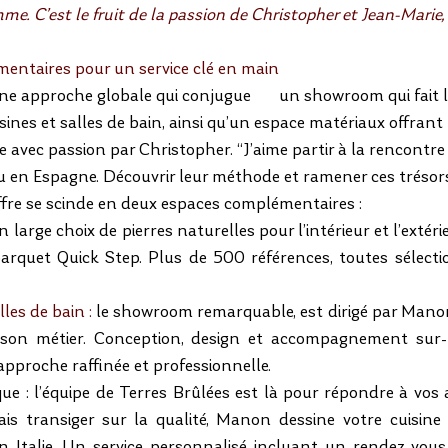
e. C’est le fruit de la passion de Christopher et Jean-Marie,
entaires pour un service clé en main
une approche globale qui conjugue       un showroom qui fait l
nes et salles de bain, ainsi qu’un espace matériaux offrant 
e avec passion par Christopher. “J’aime partir à la rencontre
ou en Espagne. Découvrir leur méthode et ramener ces trésor
’offre se scinde en deux espaces complémentaires :
n large choix de pierres naturelles pour l’intérieur et l’extéri
 parquet Quick Step. Plus de 500 références, toutes sélecti
les de bain : 
le showroom remarquable, est dirigé par Mano
 son métier. Conception, design et accompagnement sur-
pproche raffinée et professionnelle.
ue : l’équipe de Terres Brûlées est là pour répondre à vos a
is transiger sur la qualité, Manon dessine votre cuisine 