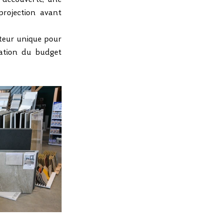
 découverte, une 
rojection avant 
teur unique pour 
ation du budget 