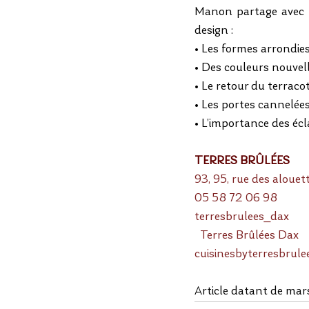
Manon partage avec 
design :
• Les formes arrondies
• Des couleurs nouvel
• Le retour du terraco
• Les portes cannelées 
• L’importance des écl
TERRES BRÛLÉES
93, 95, rue des alou
05 58 72 06 98
terresbrulees_dax
  Terres Brûlées Dax
cuisinesbyterresbrule
Article datant de ma