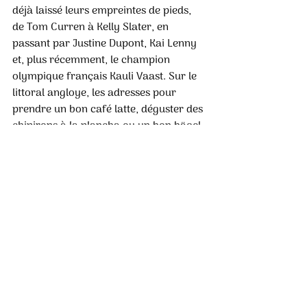
déjà laissé leurs empreintes de pieds, 
de Tom Curren à Kelly Slater, en 
passant par Justine Dupont, Kai Lenny 
et, plus récemment, le champion 
olympique français Kauli Vaast. Sur le 
littoral angloye, les adresses pour 
prendre un bon café latte, déguster des 
chipirons à la plancha ou un bon bägel 
ne manquent pas. De la Chambre 
d’Amour à la Barre, les ambiances “chill 
and surf” sont légion. Coup de cœur 
pour le Café Brulerie Volt, en face de la 
plage de Marinella.