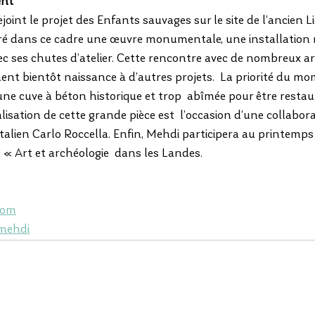
ent
int le projet des Enfants sauvages sur le site de l’ancien Li
oré dans ce cadre une œuvre monumentale, une installation
ec ses chutes d’atelier. Cette rencontre avec de nombreux art
nt bientôt naissance à d’autres projets.  La priorité du mom
e cuve à béton historique et trop  abîmée pour être restaur
éalisation de cette grande pièce est  l’occasion d’une collabo
 italien Carlo Roccella. Enfin, Mehdi participera au printemps
 « Art et archéologie  dans les Landes.
com
mehdi