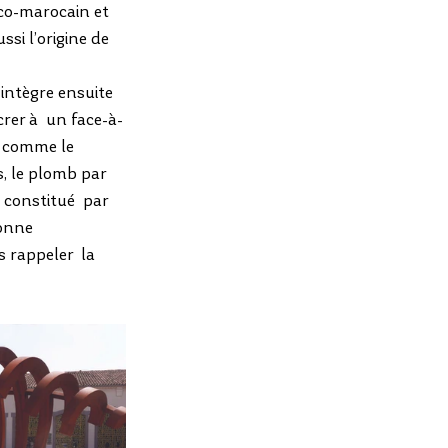
co-marocain et 
si l’origine de 
 intègre ensuite 
rer à  un face-à-
, comme le 
s, le plomb par 
 constitué  par 
ionne 
 rappeler  la 