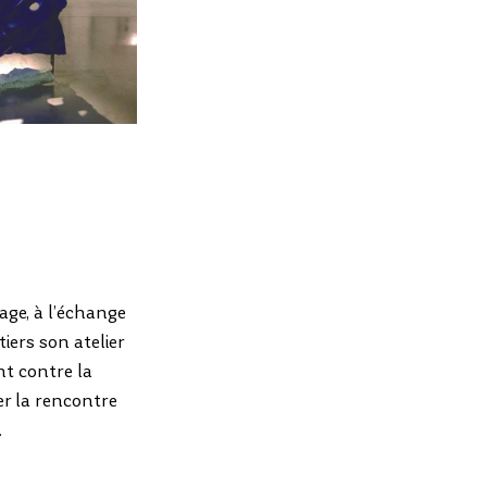
ge, à l’échange  
ers son atelier  
nt contre la 
ter la rencontre 
  