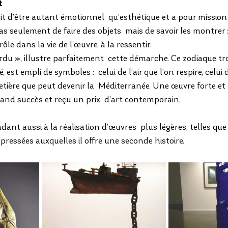
t
oit d’être autant émotionnel  qu’esthétique et a pour missio
t pas seulement de faire des objets  mais de savoir les montrer 
ôle dans la vie de l’œuvre, à la ressentir.  
du », illustre parfaitement  cette démarche. Ce zodiaque tro
 est empli de symboles :  celui de l’air que l’on respire, celui
etière que peut devenir la  Méditerranée. Une œuvre forte et é
rand succès et reçu un prix  d’art contemporain.
nt aussi à la réalisation d’œuvres  plus légères, telles que
ressées auxquelles il offre une seconde histoire.