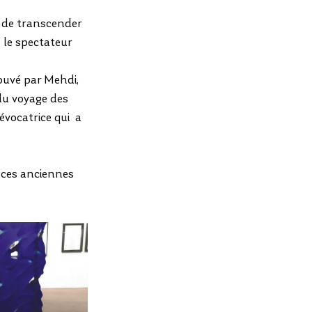
n de transcender 
: le spectateur 
uvé par Mehdi,  
 du voyage des  
vocatrice qui  a 
 ces anciennes 