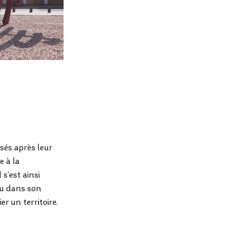
sés après leur 
 à la  
 s’est ainsi 
u dans son 
r un territoire.