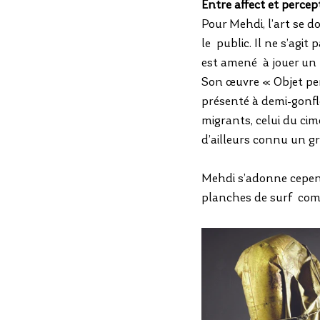
Entre affect et percep
Pour Mehdi, l’art se d
le  public. Il ne s’agi
est amené  à jouer un r
Son œuvre « Objet per
présenté à demi-gonflé,
migrants, celui du cim
d’ailleurs connu un g
Mehdi s’adonne cependa
planches de surf  comp