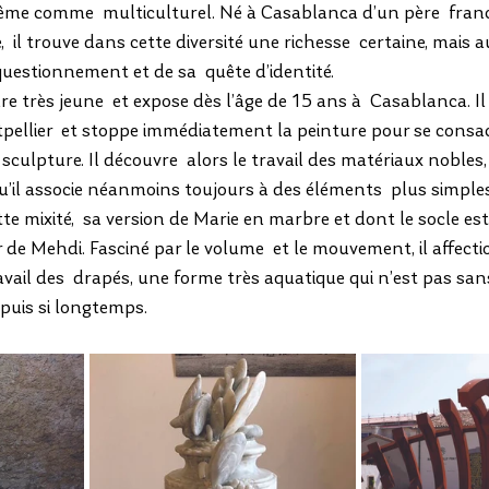
même comme  multiculturel. Né à Casablanca d’un père  fran
il trouve dans cette diversité une richesse  certaine, mais aus
 questionnement et de sa  quête d’identité.  
e très jeune  et expose dès l’âge de 15 ans à  Casablanca. Il
pellier  et stoppe immédiatement la peinture pour se consac
 sculpture. Il découvre  alors le travail des matériaux nobles
 qu’il associe néanmoins toujours à des éléments  plus simple
te mixité,  sa version de Marie en marbre et dont le socle est
r de Mehdi. Fasciné par le volume  et le mouvement, il affect
avail des  drapés, une forme très aquatique qui n’est pas sans
epuis si longtemps. 