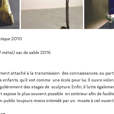
atique 2010 
e/ métal/ sac de sable 2016
ment attaché à la transmission  des connaissances, au parta
nfants, qu’il voit comme  une école pour lui. Il ouvre volonti
égulièrement des stages de  sculpture. Enfin, il lutte égaleme
t et expose le plus souvent possible  en extérieur afin de facili
n public toujours moins intimidé par un  musée à ciel ouvert.