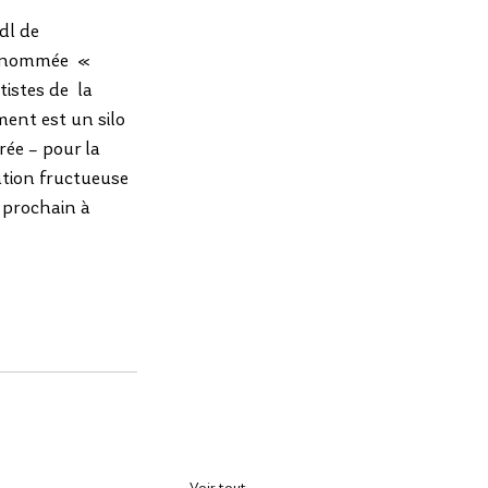
dl de  
 nommée  « 
istes de  la 
ent est un silo 
ée – pour la 
ration fructueuse 
 prochain à 