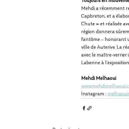
Toujours en mouvem
Mehdi a récemment rejo
Capbreton, et a élab
Chute » et réalisée av
région donnera sûreme
fantôme – honorant un
ville de Auterive. La r
avec le maître-verrier
Labenne à l’exposition
Mehdi Melhaoui
www.mehdimelhaoui.
Instagram : 
melhaoui