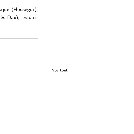
sque (Hossegor), 
ès-Dax), espace 
Voir tout