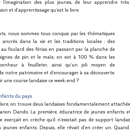
r l’imagination des plus jeunes, de leur apprendre très
ion et d’apprentissage qu’est le livre.
s, nous sommes tous conquis par les thématiques 
ancrés dans la vie et les traditions locales : des 
 au foulard des férias en passant par la planche de 
 pignes de pin et le maïs, on est à 100 % dans les 
nheur à feuilleter, ainsi qu’un joli moyen de 
e notre patrimoine et d’encourager à sa découverte. 
voir une course landaise ce week-end ?
fants du pays 
livre, on trouve deux landaises fondamentalement attachées à
rion Dando. La première, éducatrice de jeunes enfants et 
lle exerçait en crèche qu’il n’existait pas de support landa
s jeunes enfants. Depuis, elle rêvait d’en créer un. Quand 