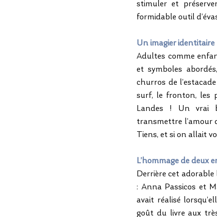
stimuler et préserve
formidable outil d’évas
Un imagier identitaire 
Adultes comme enfant
et symboles abordés, 
churros de l’estacade
surf, le fronton, les
Landes ! Un vrai bo
transmettre l’amour d
Tiens, et si on allait 
L’hommage de deux en
Derrière cet adorable 
: Anna Passicos et Ma
avait réalisé lorsqu’e
goût du livre aux trè