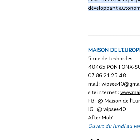
développant autonomi
__________________
MAISON DE L’EUROP
5 rue de Lesbordes, 
40465 PONTONX-SU
07 86 21 25 48
mail
: 
wipsee40@gmai
site
internet
: 
www.mai
FB : @ Maison de l’E
IG : @ wipsee40
After Mob'
Ouvert du lundi au vend