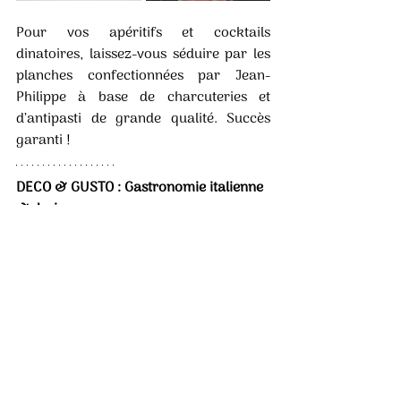
Pour vos apéritifs et cocktails 
dinatoires, laissez-vous séduire par les 
planches confectionnées par Jean-
Philippe à base de charcuteries et 
d’antipasti de grande qualité. Succès 
garanti !
DECO & GUSTO : Gastronomie italienne 
& design
516, avenue du Touring Club 40150 
HOSSEGOR 
Tél : 05 58 77 67 62
E-mail : 
contact@deco-gusto.fr
Instagram : @decogustohossegor 
Facebook : @decoetgustohossegor 
Ouvert toute l’année, du mardi au dimanche, 