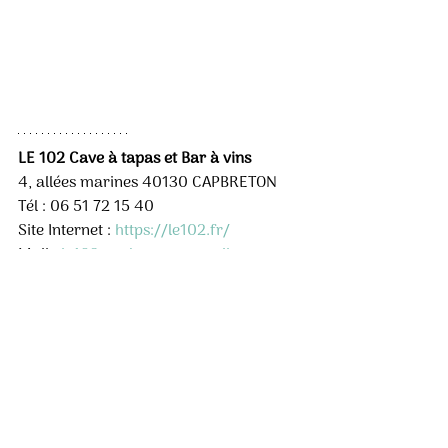
LE 102 Cave à tapas et Bar à vins
4, allées marines 40130 CAPBRETON
Tél : 06 51 72 15 40
Site Internet : 
https://le102.fr/
Mail
: 
le102.capbreton@gmail.com
Instagram : @le102.capbreton 
Facebook : @Le 102 Capbreton
Posts récents
Voir tout