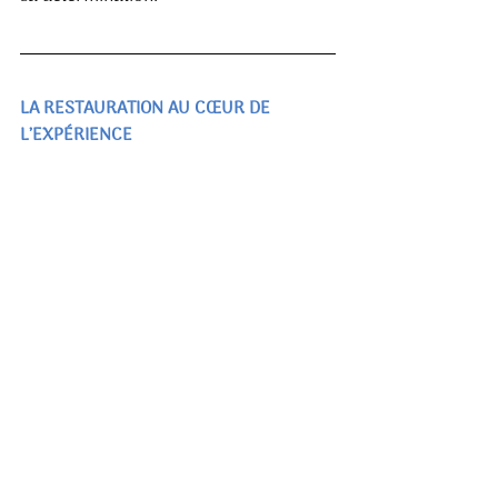
LA RESTAURATION AU CŒUR DE 
L’EXPÉRIENCE
Le musée ne se contente pas d’exposer 
des appareils historiques,il leur 
redonne vie. Une équipe de 12 
restaurateurs travaille d’arrache-pied 
pour restaurer ces géants de l’air, avec 
des projets parfois longs de plusieurs 
années, comme la restauration en 
cours d’un Djinn, le premier hélicoptère 
équipé d’une turbine française. Ces 
efforts sont soutenus par les militaires 
eux-mêmes, qui apportent 
régulièrement leur aide précieuse.