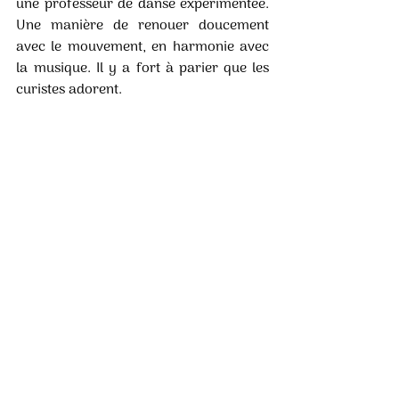
une professeur de danse expérimentée. 
Une manière de renouer doucement 
avec le mouvement, en harmonie avec 
la musique. Il y a fort à parier que les 
curistes adorent.
THERMES ADOUR 
5, bd Saint Pierre 40100 DAX 05 58 90 
60 85
Site internet : 
www.thermes-dax.com
E-mail : 
contacts@thermesadour.com