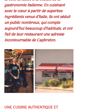
gastronomie italienne. En cuisinant 
avec le cœur à partir de superbes 
ingrédients venus d’Italie, ils ont séduit 
un public nombreux, qui compte 
aujourd’hui beaucoup d’habitués, et ont 
fait de leur restaurant une adresse 
incontournable de Capbreton.
UNE CUISINE AUTHENTIQUE ET 