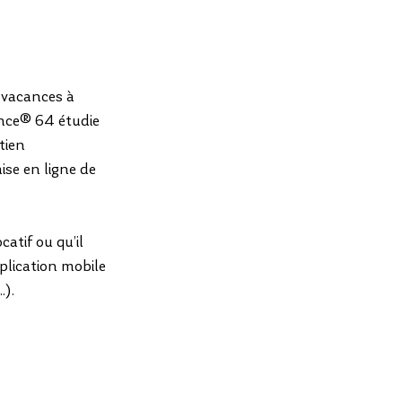
vacances à 
ance® 64 étudie 
tien 
ise en ligne de 
 
catif ou qu’il 
pplication mobile 
.).