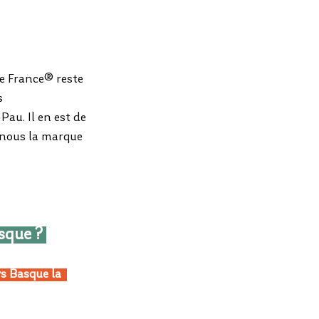
 de France® reste 
s 
u. Il en est de 
e nous la marque 
sque ? 
s Basque la  