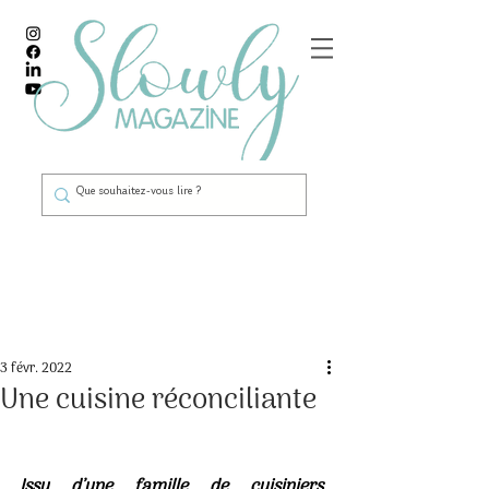
Post
3 févr. 2022
Une cuisine réconciliante
Issu     d’une     famille     de     cuisiniers 