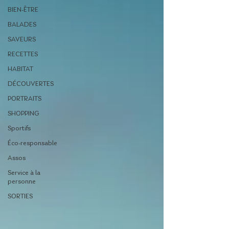
BIEN-ÊTRE
BALADES
SAVEURS
RECETTES
HABITAT
DÉCOUVERTES
PORTRAITS
SHOPPING
Sportifs
Éco-responsable
Assos
Service à la
personne
SORTIES