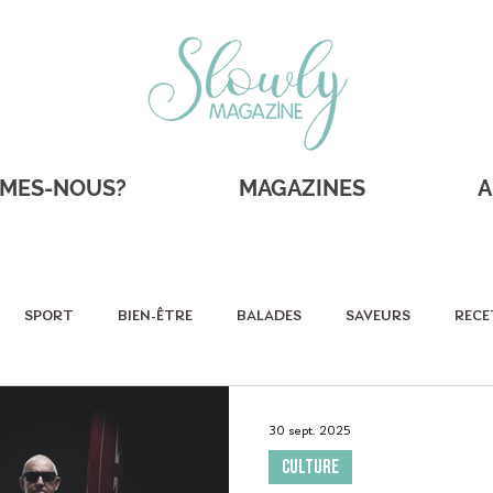
MMES-NOUS?
MAGAZINES
A
SPORT
BIEN-ÊTRE
BALADES
SAVEURS
RECE
RAITS
SHOPPING
Sportifs
Éco-responsable
As
30 sept. 2025
CULTURE
SORTIES