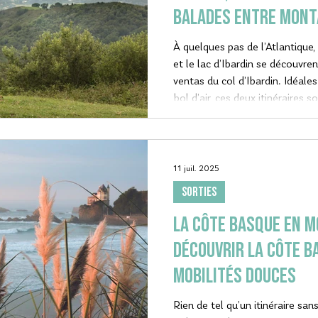
balades entre mont
À quelques pas de l’Atlantique
et le lac d’Ibardin se découvrent depuis les fameu
ventas du col d’Ibardin. Idéale
bol d’air, ces deux itinéraires 
la famille.
11 juil. 2025
SORTIES
LA CÔTE BASQUE EN M
Découvrir la côte b
mobilités douces
Rien de tel qu’un itinéraire san