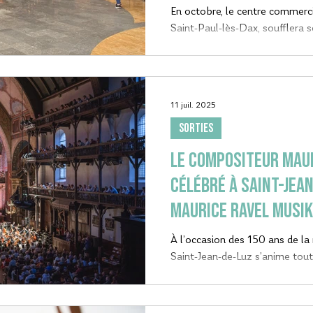
En octobre, le centre commerci
Saint-Paul-lès-Dax, soufflera 
11 juil. 2025
SORTIES
Le compositeur MAUR
célébré à Saint-Jean
Maurice Ravel musik
Donibane Lohizunen
À l’occasion des 150 ans de la
Saint-Jean-de-Luz s’anime tout
célébrer le compositeur de gé
évènementiel dédié et une mag
Ciboure. Ravelen sortzearen 150. urtemugaren