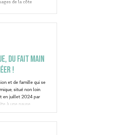
sages de la côte
uivez le guide !
e, du fait main
éer !
ion et de famille qui se
é non loin
t en juillet 2024 par
vite à une pause
 chaleureuse et
e le temps. Créer,
 boisson gourmande et