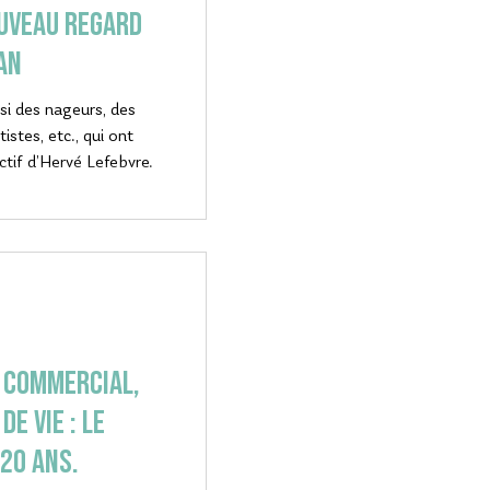
ouveau regard
an
si des nageurs, des
istes, etc., qui ont
ctif d’Hervé Lefebvre.
 commercial,
e vie : le
 20 ans.