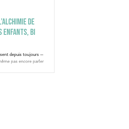
’alchimie de
s Enfants, bi
ssent depuis toujours —
 même pas encore parler
xplique l’un des deux.
commencent la guitare
SUIVEZ-
NOUS