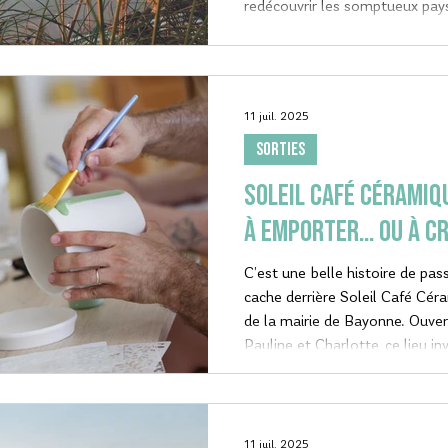
redécouvrir les somptueux pay
basque avec un oeil nouveau. S
11 juil. 2025
SORTIES
Soleil Café Céramiqu
à emporter… ou à cr
C’est une belle histoire de pass
cache derrière Soleil Café Céramique, situ
de la mairie de Bayonne. Ouver
Pauline et Charlotte, ce lieu in
créative, dans une atmosphère
artisanale. Le concept ? Prendr
peindre, tout en sirotant une
rafraîchissante.
11 juil. 2025