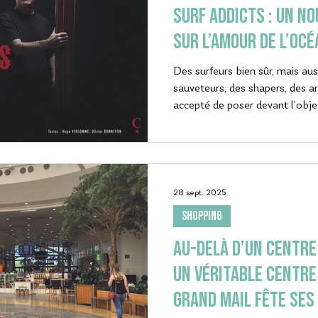
SURF ADDICTS : un n
sur l’amour de l’Océ
Des surfeurs bien sûr, mais aus
sauveteurs, des shapers, des art
accepté de poser devant l’obje
28 sept. 2025
SHOPPING
Au-delà d’un centre
un véritable centre d
Grand Mail fête ses