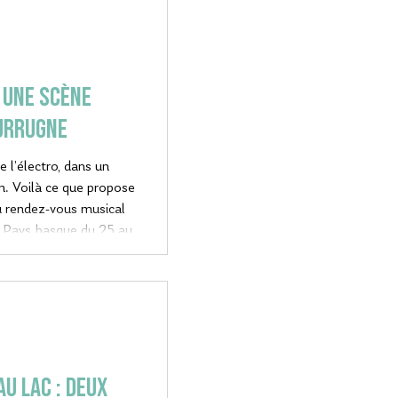
animatua izanen da uda
tsua ospatzeko.
ta erakusketa ederra
 Une scène
 Urrugne
e l’électro, dans un
pose
u rendez-vous musical
e Pays basque du 25 au
 né d’une bande
et collectif.
AU LAC : Deux