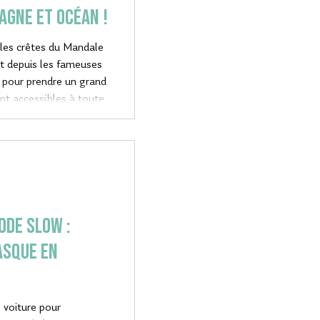
agne et océan !
, les crêtes du Mandale
ses
s pour prendre un grand
sont accessibles à toute
ODE SLOW :
asque en
s voiture pour