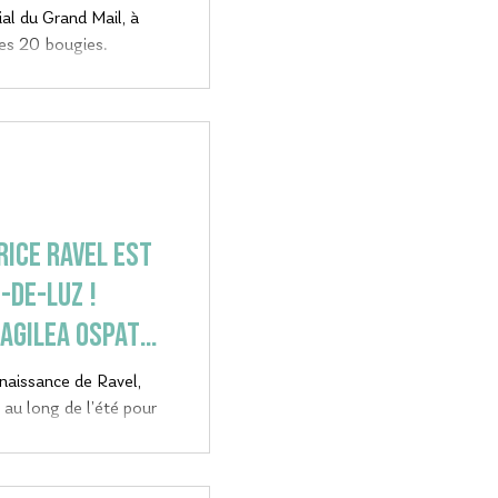
al du Grand Mail, à
ses 20 bougies.
ICE RAVEL est
-de-Luz !
agilea ospatua
 naissance de Ravel,
 au long de l’été pour
nie. Au programme : un
nifique exposition à