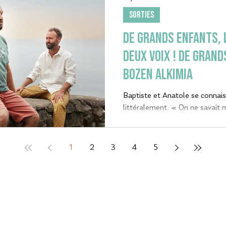
SORTIES
DE GRANDS ENFANTS, l
deux voix ! De Grand
bozen alkimia
Baptiste et Anatole se connai
littéralement. « On ne savait
qu’on jouait déjà ensemble », e
À quatorze ans, en 1997, ils 
ensemble.
1
2
3
4
5