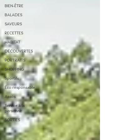
BIEN-ÊTRE
BALADES
SAVEURS
RECETTES
HABITAT
DÉCOUVERTES
PORTRAITS
SHOPPING
Sportifs
Éco-responsable
Assos
Service à la
personne
SORTIES