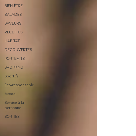
BIEN-ÊTRE
BALADES
SAVEURS
RECETTES
HABITAT
DÉCOUVERTES
PORTRAITS
SHOPPING
Sportifs
Éco-responsable
Assos
Service à la
personne
SORTIES