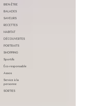
BIEN-ÊTRE
BALADES
SAVEURS
RECETTES
HABITAT
DÉCOUVERTES
PORTRAITS
SHOPPING
Sportifs
Éco-responsable
Assos
Service à la
personne
SORTIES