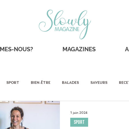
MMES-NOUS?
MAGAZINES
A
SPORT
BIEN-ÊTRE
BALADES
SAVEURS
RECE
RAITS
SHOPPING
Sportifs
Éco-responsable
As
1 juin 2024
SPORT
SORTIES