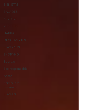
BIEN-ÊTRE
BALADES
SAVEURS
RECETTES
HABITAT
DÉCOUVERTES
PORTRAITS
SHOPPING
Sportifs
Éco-responsable
Assos
Service à la
personne
SORTIES