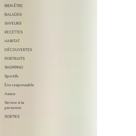
BIEN-ÊTRE
BALADES
SAVEURS
RECETTES
HABITAT
DÉCOUVERTES
PORTRAITS
SHOPPING
Sportifs
Éco-responsable
Assos
Service à la
personne
SORTIES