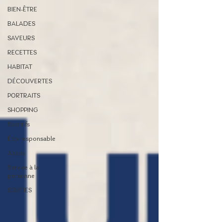
BIEN-ÊTRE
BALADES
SAVEURS
RECETTES
HABITAT
DÉCOUVERTES
PORTRAITS
SHOPPING
Sportifs
Éco-responsable
Assos
Service à la
personne
SORTIES