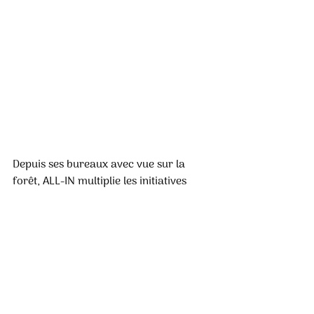
Depuis ses bureaux avec vue sur la 
forêt, ALL-IN multiplie les initiatives 
pour limiter son impact sur 
l’environnement. 
« Recycle » ton poncho : cette 
action vous permet de faire 
fabriquer de nouveaux produits à 
partir de votre poncho usagé. 
Les produits « seconde vie » : pour 