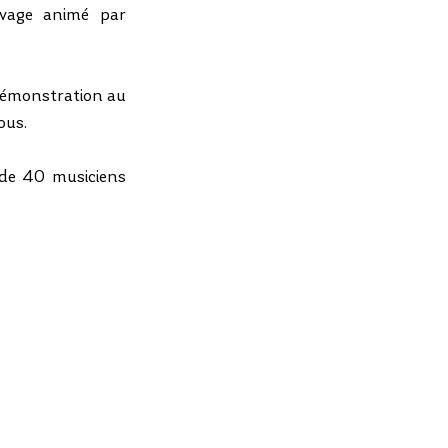
uvage animé par 
démonstration au 
ous.
de 40 musiciens 