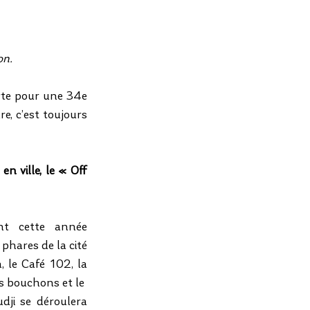
on.
rte pour une 34e 
e, c’est toujours 
en ville, le « Off 
nt cette année 
hares de la cité 
 le Café 102, la 
s bouchons et le  
ji se déroulera 