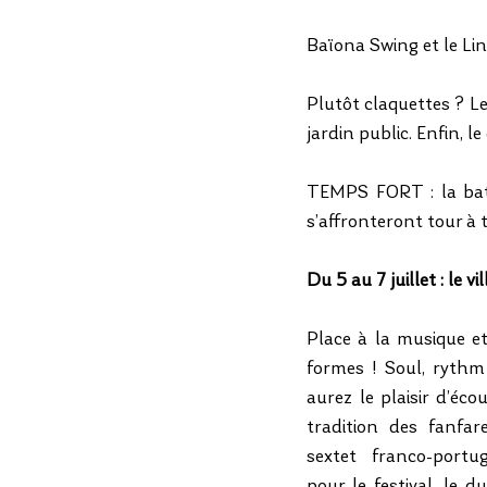
Baïona Swing et le Li
Plutôt claquettes ? L
jardin public. Enfin, 
TEMPS FORT : la batt
s’affronteront tour à 
Du 5 au 7 juillet : le vi
Place à la musique et
formes ! Soul, rythm 
aurez le plaisir d’éco
tradition des fanfar
sextet franco-portu
pour le festival, le d