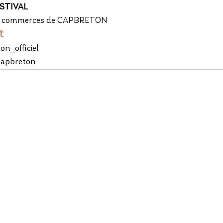
STIVAL 
c et commerces de CAPBRETON 
t 
n_officiel 
 Capbreton