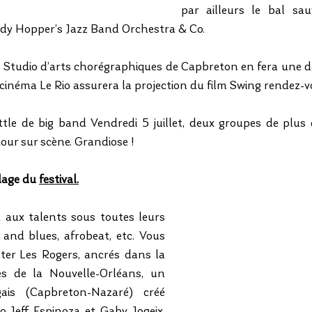
par ailleurs le bal sa
ndy Hopper’s Jazz Band Orchestra & Co. 
e Studio d’arts chorégraphiques de Capbreton en fera une 
le cinéma Le Rio assurera la projection du film Swing rendez-v
le de big band Vendredi 5 juillet, deux groupes de plus 
tour sur scène. Grandiose !
llage du 
festival.
 aux talents sous toutes leurs 
and blues, afrobeat, etc. Vous 
uter Les Rogers, ancrés dans la 
es de la Nouvelle-Orléans, un 
gais (Capbreton-Nazaré) créé 
uo Jeff Espinoza et Gaby Jogeix, 