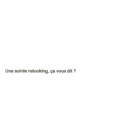
Une soirée relooking, ça vous dit ?
Accompagné du maquilleur Patrick 
Bordes, Vincent privatise son salon lors 
d’une séance consacrée à votre mise en 
beauté. Ces deux experts sublimeront 
vos atouts et vous apprendront à les 
mettre vous-même en valeur.
L’Atelier de Vincent