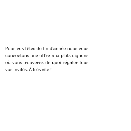
Pour vos fêtes de fin d’année nous vous 
concoctons une offre aux p’tits oignons 
où vous trouverez de quoi régaler tous 
vos invités. À très vite !
MAISON BALME
Halles de Dax
40100 DAX
Tél : 06.38.35.09.91
Mail : 
contact@maisonbalme.com
Instagram et Facebook : 
@maisonbalme