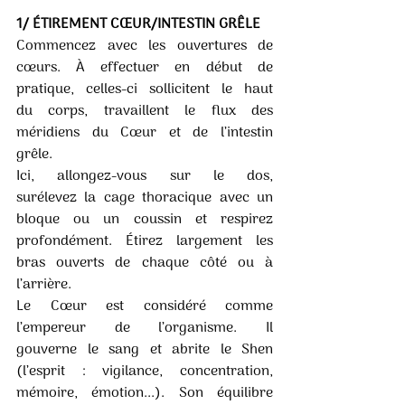
1/ ÉTIREMENT CŒUR/INTESTIN GRÊLE
Commencez  avec  les  ouvertures  de  
cœurs.  À  effectuer  en  début  de  
pratique,  celles-ci  sollicitent  le  haut  
du  corps,  travaillent  le  flux  des  
méridiens  du  Cœur  et  de  l’intestin  
grêle. 
Ici,  allongez-vous  sur  le  dos,  
surélevez  la  cage  thoracique  avec  un  
bloque  ou  un  coussin  et  respirez  
profondément.  Étirez  largement  les  
bras  ouverts  de  chaque  côté  ou  à  
l’arrière.
Le  Cœur  est  considéré  comme  
l’empereur  de  l’organisme.  Il  
gouverne  le  sang  et  abrite  le  Shen  
(l’esprit  :  vigilance,  concentration,   
mémoire,   émotion...).   Son   équilibre   