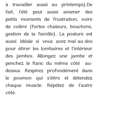
à  travailler  aussi  au  printemps).De  
fait,  l’été  peut  aussi  amener  des  
petits  moments  de  frustration,  voire  
de  colère  (fortes  chaleurs,  bouchons,  
gestion  de  la  famille).  La  posture  est  
aussi  idéale  si  vous  avez mal au dos 
pour étirer les lombaires et l’intérieur 
des jambes. Allongez une jambe et 
penchez le flanc du même côté  au-
dessus.  Respirez  profondément  dans  
le  poumon  qui  s’étire  et  détendez  
chaque  muscle.  Répétez  de  l’autre  
côté.