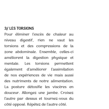
3/ LES TORSIONS
Pour  éliminer  l’excès  de  chaleur  au  
niveau  digestif,  rien  ne  vaut  les  
torsions  et  des  compressions  de  la  
zone  abdominale.  Ensemble,  celles-ci  
améliorent  la  digestion  physique  et  
mentale.  Les  torsions  permettent  
également  d’améliorer  l’assimilation  
de  nos  expériences  de  vie  mais  aussi  
des  nutriments  de  notre  alimentation.  
La  posture  détoxifie  les  viscères  en  
douceur.  Allongez  une  jambe.  Croisez 
l’autre par dessus et tournez-vous du 
côté opposé. Répétez de l’autre côté.