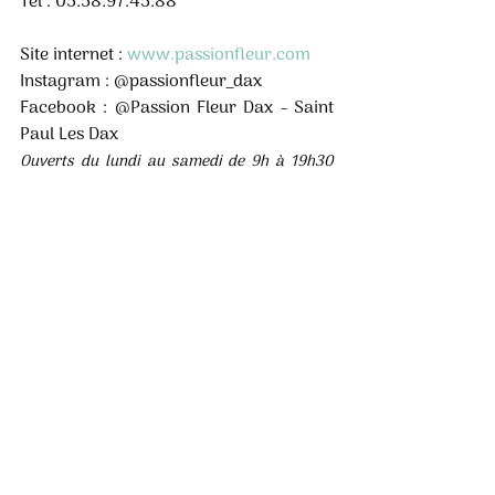
Tél : 05.58.97.45.88
Site internet : 
www.passionfleur.com
Instagram : @passionfleur_dax 
Facebook : @Passion Fleur Dax - Saint 
Paul Les Dax 
Ouverts du lundi au samedi de 9h à 19h30 
Dimanche et Jours fériés de 9h à 13h.
Posts récents
Voir tout