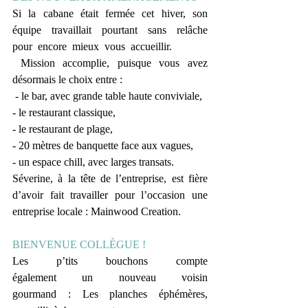
Si  la  cabane  était  fermée  cet  hiver,  son  
équipe  travaillait  pourtant  sans  relâche  
pour  encore  mieux  vous  accueillir. 
 Mission accomplie, puisque vous avez 
désormais le choix entre :
 - le bar, avec grande table haute conviviale,
- le restaurant classique,
- le restaurant de plage,
- 20 mètres de banquette face aux vagues,
- un espace chill, avec larges transats. 
Séverine, à la tête de l’entreprise, est fière 
d’avoir fait travailler pour l’occasion une 
entreprise locale : Mainwood Creation.
BIENVENUE COLLÈGUE !
Les    p’tits    bouchons    compte    
également    un    nouveau    voisin    
gourmand    :    Les    planches    éphémères,  