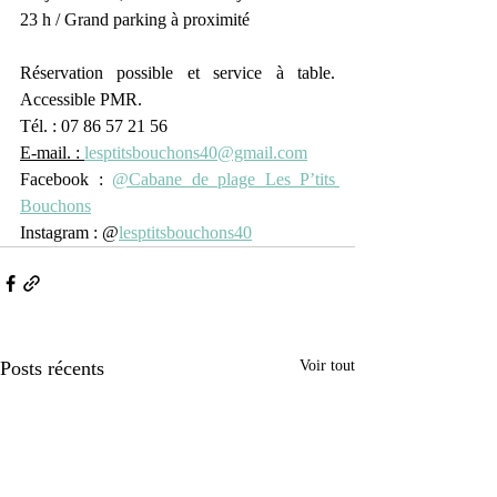
23 h / Grand parking à proximité
Réservation possible et service à table. 
Accessible PMR.
Tél. : 07 86 57 21 56
E-mail. : 
lesptitsbouchons40@gmail.com
Facebook : 
@Cabane de plage Les P’tits 
Bouchons
Instagram : @
lesptitsbouchons40
Posts récents
Voir tout