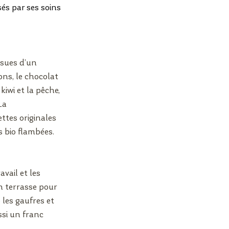
és par ses soins 
sues d’un 
ns, le chocolat 
 kiwi et la pêche, 
La 
ttes originales 
 bio flambées.
ail et les 
n terrasse pour 
les gaufres et 
ssi un franc 