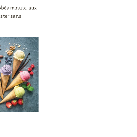
obés minute, aux 
ester sans 