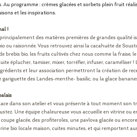
Au programme : crèmes glacées et sorbets plein fruit réalis
aisons et les inspirations.
al !
principalement des matières premières de grandes qualité is
bio ou raisonnée. Vous retrouvez ainsi la cacahuète de Sousto
it de brebis bio, les fruits cultivés chez nous comme la fraise, le
uite éplucher, tamiser, mixer, torréfier, infuser, caraméliser ! 
rédients et leur association permettront la création de rece
e gariguette des Landes-menthe- basilic, ou la glace bananes
palais
ace dans son atelier et vous présente à tout moment son trav
stez. Une équipe chaleureuse vous accueille en vitrine ou e
coupe glacée, des profiteroles, une pavlova glacée ou encore 
arine bio locale maison, cuites minutes, et qui remportent au