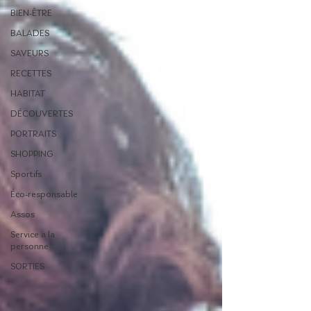
BIEN-ÊTRE
BALADES
SAVEURS
RECETTES
HABITAT
DÉCOUVERTES
PORTRAITS
SHOPPING
Sportifs
Éco-responsable
Assos
Service à la
personne
SORTIES