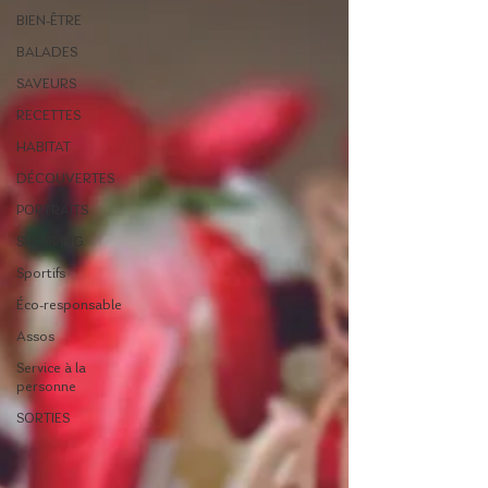
BIEN-ÊTRE
BALADES
SAVEURS
RECETTES
HABITAT
DÉCOUVERTES
PORTRAITS
SHOPPING
Sportifs
Éco-responsable
Assos
Service à la
personne
SORTIES