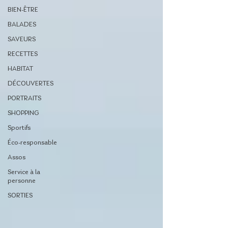
BIEN-ÊTRE
BALADES
SAVEURS
RECETTES
HABITAT
DÉCOUVERTES
PORTRAITS
SHOPPING
Sportifs
Éco-responsable
Assos
Service à la
personne
SORTIES