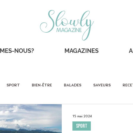
MMES-NOUS?
MAGAZINES
A
SPORT
BIEN-ÊTRE
BALADES
SAVEURS
RECE
RAITS
SHOPPING
Sportifs
Éco-responsable
As
15 mai 2024
SPORT
SORTIES