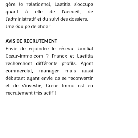
gère le relationnel, Laetitia s’occupe 
quant à elle de l’accueil, de 
l’administratif et du suivi des dossiers. 
Une équipe de choc !
AVIS DE RECRUTEMENT 
Envie de rejoindre le réseau familial 
Cœur-Immo.com ? Franck et Laetitia 
recherchent différents profils. Agent 
commercial, manager mais aussi 
débutant ayant envie de se reconvertir 
et de s’investir, Cœur Immo est en 
recrutement très actif !
Contact : laetitia@coeur-immo.com 
CŒUR IMMO 
509 avenue de la Résistance, 40990 
Saint-Paul-lès-Dax 
05 58 91 74 29 