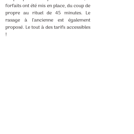
forfaits ont été mis en place, du coup de 
propre au rituel de 45 minutes. Le 
rasage à l’ancienne est également 
proposé. Le tout à des tarifs accessibles 
!
CUTS COLLECTIVE
BARBERSHOP
21, rue Daste
40140 SOUSTONS
06 79 39 18 53
https:
https://cutscollective.com/
 (avec 
prise de RDV en ligne)
@Cuts Barbershop
@cutsbarbershop_stns