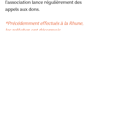
l’association lance régulièrement des 
appels aux dons.
*Précédemment effectués à la Rhune, 
les relâcher ont désormais 
essentiellement lieu sur le sommet de 
l’Artzamendi. Plus d’infos sur : 
hegalaldia.org.
Photos : DR Alicia Munoz / Nils Baranx
_______________
Que faire si je trouve un 
animal en difficulté ?
Pour signaler un petit mammifère ou 
un oiseau en détresse, 