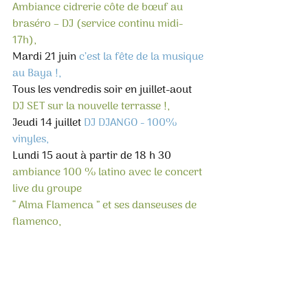
Ambiance cidrerie côte de bœuf au 
braséro – DJ (service continu midi-
17h), 
Mardi 21 juin 
c’est la fête de la musique 
au Baya !, 
Tous les vendredis soir en juillet-aout 
DJ SET sur la nouvelle terrasse !, 
Jeudi 14 juillet 
DJ DJANGO - 100% 
vinyles, 
Lundi 15 aout à partir de 18 h 30 
ambiance 100 % latino avec le concert 
live du groupe
“ Alma Flamenca ” et ses danseuses de 
flamenco, 
Samedi 10 septembre 
retour de La 
rôtisserie du chef!, 
Jeudi 15 septembre à partir de 18h30 
concert live du groupe “ Tom-Tom ”, 
Jeudi 06 octobre à partir de 18h30 