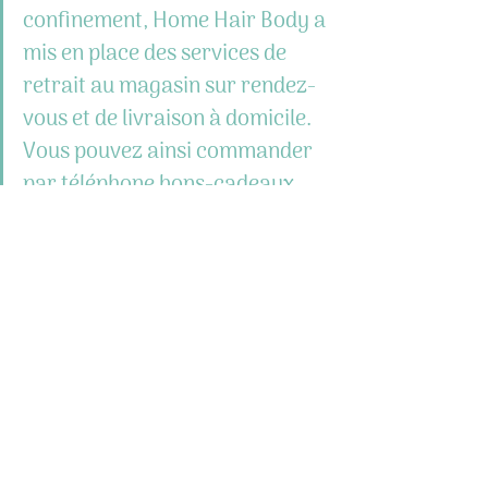
confinement, Home Hair Body a 
mis en place des services de 
retrait au magasin sur rendez-
vous et de livraison à domicile. 
Vous pouvez ainsi commander 
par téléphone bons-cadeaux, 
coffrets Aveda ou Shwarzkopf, 
etc. 
Home Hair Body 
51 boulevard des cigales 40130 
CAPBRETON 
Tél. :
 05 58 72 17 47 
Facebook :
@Home Air Body
Instagram :
home.hair.body_by_sl
Prenez vos rendez-vous sur 