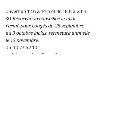
Ouvert de 12 h à 14 h et de 18 h à 23 h 
30 
Réservation conseillée le midi. 
Fermé pour congés du 25 septembre 
au 3 octobre inclus, fermeture annuelle 
le 12 novembre. 
05 40 77 52 10 
leglobe.soustons@gmail.com 
Facebook : 
@Le GLOBE 
Instagram : 
@leglobesoustons 
Posts récents
Voir tout