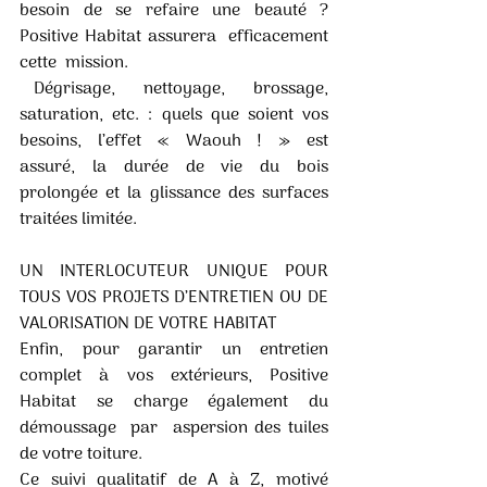
besoin de se refaire une beauté ? 
Positive Habitat assurera  efficacement  
cette  mission. 
 Dégrisage,  nettoyage,  brossage,  
saturation,  etc.  :  quels  que  soient  vos  
besoins,  l’effet  «  Waouh  !  »  est  
assuré,  la  durée  de  vie  du  bois  
prolongée et la glissance des surfaces 
traitées limitée.
UN INTERLOCUTEUR UNIQUE POUR 
TOUS VOS PROJETS D’ENTRETIEN OU DE 
VALORISATION DE VOTRE HABITAT
Enfin,  pour  garantir  un  entretien  
complet  à  vos  extérieurs,  Positive  
Habitat  se  charge  également  du  
démoussage  par  aspersion des tuiles 
de votre toiture.
Ce  suivi  qualitatif  de  A  à  Z,  motivé  