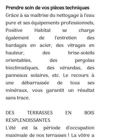
Prendre soin de vos pièces techniques
Grâce à sa maîtrise du nettoyage à l’eau 
pure et ses équipements professionnels,   
Positive   Habitat   se   charge   
également   de   l’entretien   des   
bardages   en   acier,   des   vitrages   en   
hauteur,   des   brise-soleils   
orientables,   des   pergolas   
bioclimatiques,   des  vérandas,  des  
panneaux  solaires,  etc.  Le  recours  à  
une  débarrassée  de  tous  ses  
minéraux,  vous  garantit  un  résultat  
sans trace. 
DES TERRASSES EN BOIS 
RESPLENDISSANTES
L’été est la période d’occupation 
maximale de nos terrasses ! La vôtre a 