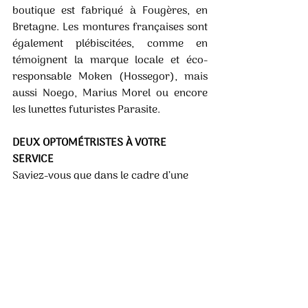
boutique est fabriqué à Fougères, en 
Bretagne. Les montures françaises sont 
également plébiscitées, comme en 
témoignent la marque locale et éco-
responsable Moken (Hossegor), mais 
aussi Noego, Marius Morel ou encore 
les lunettes futuristes Parasite. 
DEUX OPTOMÉTRISTES À VOTRE 
SERVICE 
Saviez-vous que dans le cadre d’une 
ordonnance valide, un opticien est 
habilité à contrôler votre vision et à 
actualiser votre ordonnance si besoin ? 
Chez Vittonatto Capbreton, ce sont 
Ambroise et Anna, opticiens et 
optométristes, qui vous recevront dans 
la salle d’examen de vue, isolée et 