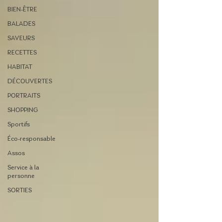
BIEN-ÊTRE
BALADES
SAVEURS
RECETTES
HABITAT
DÉCOUVERTES
PORTRAITS
SHOPPING
Sportifs
Éco-responsable
Assos
Service à la
personne
SORTIES