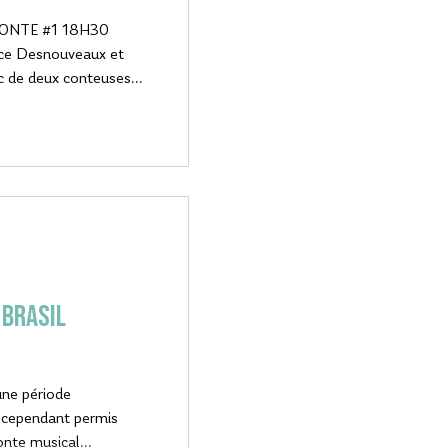
ONTE #1 18H30
ence Desnouveaux et
c de deux conteuses...
 Brasil
une période
a cependant permis
onte musical...