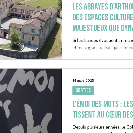
Les abbayes d'arthou
des espaces culture
majestueux que dyn
Si les Landes évoquent imman
et les vagues océaniques, leurs
un riche patrimoine architectu
voisines d’Arthous et Sorde, m
toute votre attention. Chacune
programmation estivale de qual
14 mars 2025
publics.
SORTIES
L’émoi des mots : le
tissent au cœur de
Depuis plusieurs années, le Coll