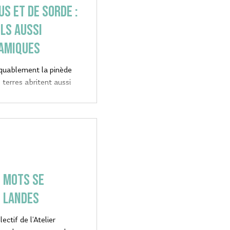
s et de sorde :
ls aussi
amiques
quablement la pinède
 terres abritent aussi
ral. Les abbayes
éritent par exemple
 offre en effet une
ité pour tous les
s mots se
s Landes
ectif de l’Atelier