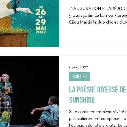
INAUGURATION ET APÉRO-C
gratuit jardin de la mop Flor
Cilou Martin le duo chic et cho
6 janv. 2022
SORTIES
La poésie joyeuse de
Sunshine
Si le confinement s'est révélé 
particulièrement complexe, il 
l’éclosion de jolis projets. Le c