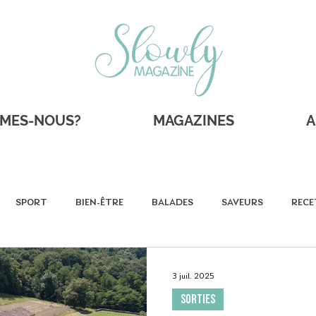
MMES-NOUS?
MAGAZINES
A
SPORT
BIEN-ÊTRE
BALADES
SAVEURS
RECE
RAITS
SHOPPING
Sportifs
Éco-responsable
As
3 juil. 2025
SORTIES
SORTIES