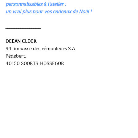
personnalisables à l’atelier : 
un vrai plus pour vos cadeaux de Noël !
___________________
OCEAN CLOCK 
94, impasse des rémouleurs Z.A 
Pédebert, 
40150 SOORTS-HOSSEGOR 
05 58 47 67 43 
Dans le Pays basque, présent à Biarritz, 
Bayonne et Guethary. 
Liste des points de vente : 
https://www.oceanclock.com/pages/p
oints-de-vente
MAIL
: 
contact@oceanclock.com
SITE
: 
www.oceanclock.com
FB : @Ocean Clock 
IG : @ocean_clock 