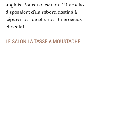
anglais. Pourquoi ce nom ? Car elles 
disposaient d’un rebord destiné à 
séparer les bacchantes du précieux 
chocolat…
LE SALON LA TASSE À MOUSTACHE 
Avec cet espace ultra cosy, c’est une 
expérience unique dans la région que 
nous offre Puyodebat. Lors de son 
déménagement en février 2025, la 
boutique s’est en effet enrichie d’un 
sublime salon retranscrivant dans le 
moindre détail l’ambiance Belle 
Époque. Ouvert il y a à peine quelques 
semaines, c’est l’endroit parfait pour se 
détendre, déconnecter, se régaler et, là 
encore, plonger dans l’histoire. On y 